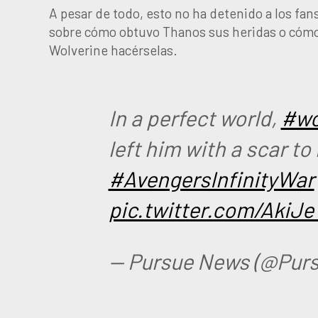
A pesar de todo, esto no ha detenido a los fans
sobre cómo obtuvo Thanos sus heridas o cómo
Wolverine hacérselas.
In a perfect world,
#wo
left him with a scar t
#AvengersInfinityWar
pic.twitter.com/AkiJ
— Pursue News (@Pur