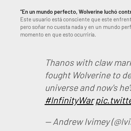
“En un mundo perfecto, Wolverine luchó contra
Este usuario está consciente que este enfrent
pero soñar no cuesta nada y en un mundo perfe
momento en que esto ocurriría.
Thanos with claw mark 
fought Wolverine to d
universe and now's he
#InfinityWar
pic.twi
— Andrew Ivimey (@Iv