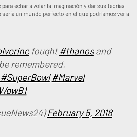
 para echar a volar la imaginación y dar sus teorías
 sería un mundo perfecto en el que podríamos ver a
lverine
fought
#thanos
and
o be remembered.
#SuperBowl
#Marvel
eWowB1
sueNews24)
February 5, 2018