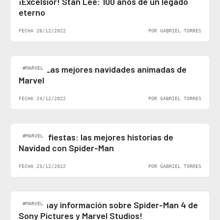
¡Excelsior! Stan Lee: 100 años de un legado
eterno
FECHA 28/12/2022
POR GABRIEL TORRES
Top 5: Las mejores navidades animadas de
#MARVEL
Marvel
FECHA 24/12/2022
POR GABRIEL TORRES
Felices fiestas: las mejores historias de
#MARVEL
Navidad con Spider-Man
FECHA 23/12/2022
POR GABRIEL TORRES
¡Al fin hay información sobre Spider-Man 4 de
#MARVEL
Sony Pictures y Marvel Studios!