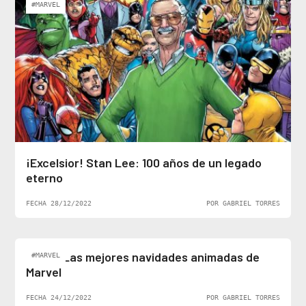
#MARVEL
¡Excelsior! Stan Lee: 100 años de un legado
eterno
FECHA 28/12/2022
POR GABRIEL TORRES
Top 5: Las mejores navidades animadas de
#MARVEL
Marvel
FECHA 24/12/2022
POR GABRIEL TORRES