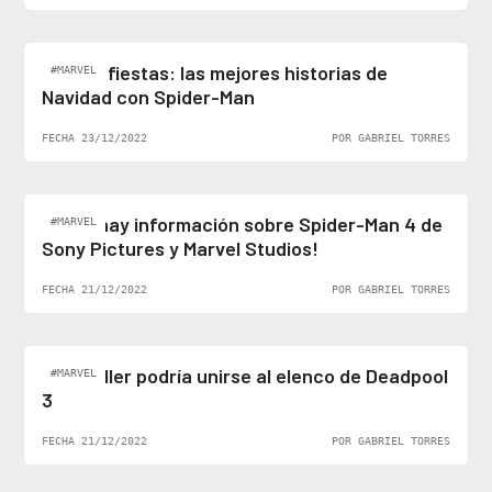
Felices fiestas: las mejores historias de
#MARVEL
Navidad con Spider-Man
FECHA 23/12/2022
POR GABRIEL TORRES
¡Al fin hay información sobre Spider-Man 4 de
#MARVEL
Sony Pictures y Marvel Studios!
FECHA 21/12/2022
POR GABRIEL TORRES
Ben Stiller podría unirse al elenco de Deadpool
#MARVEL
3
FECHA 21/12/2022
POR GABRIEL TORRES