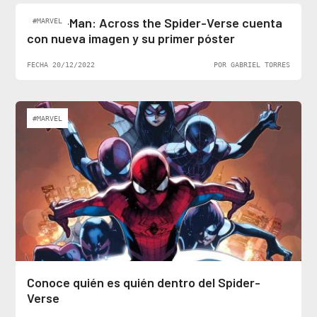
Spider-Man: Across the Spider-Verse cuenta
#MARVEL
con nueva imagen y su primer póster
FECHA 20/12/2022
POR GABRIEL TORRES
#MARVEL
Conoce quién es quién dentro del Spider-
Verse