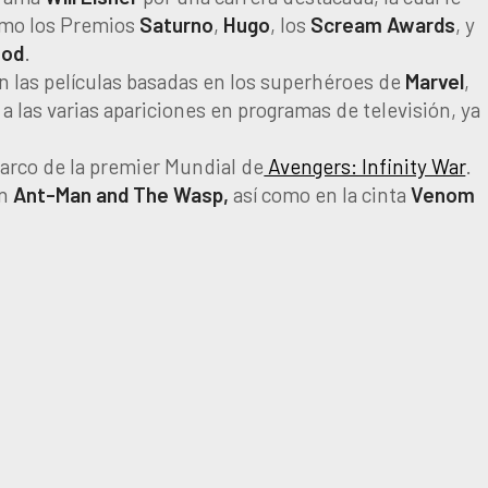
omo los Premios
Saturno
,
Hugo
, los
Scream
Awards
, y
ood
.
n las películas basadas en los superhéroes de
Marvel
,
las varias apariciones en programas de televisión, ya
marco de la premier Mundial de
Avengers: Infinity War
.
en
Ant-Man and The Wasp,
así como en la cinta
Venom