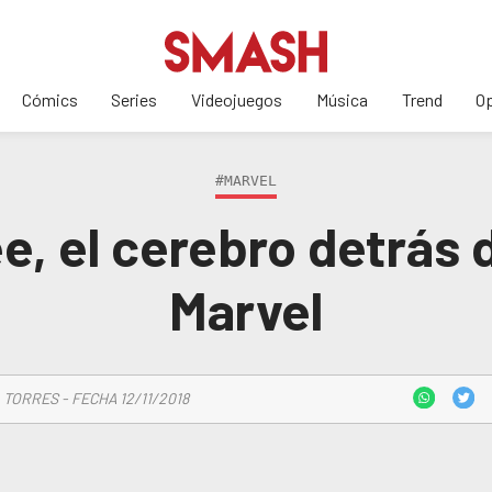
Cómics
Series
Videojuegos
Música
Trend
Op
#MARVEL
e, el cerebro detrás d
Marvel
 TORRES - FECHA 12/11/2018