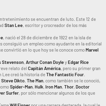
 entretenimiento se encuentran de luto. Este 12 de
dad
Stan
Lee
, escritor y crocreador de los más
ee
, nació el 28 de diciembre de 1922 en la isla de
os consiguió un empleo como ayudante en la editorial
 se convirtió en lo que hoy se le conoce como
Marvel
s Stevenson
,
Arthur Conan Doyle
y
Edgar Rice
eve relato del
Capitán
América
, pero su primer gran
 Lee creó la historia de
The
Fantastic
Four
.
y
Steve
Dikto
,
The
Man
, como también se le conoció,
 como
Spider-Man
,
Hulk
,
Iron
Man
,
Thor
,
Doctor
ver
Surfer
, por sólo mencionar algunos de los que
 Fama
Will Eisner
por una carrera destacada, la cual le