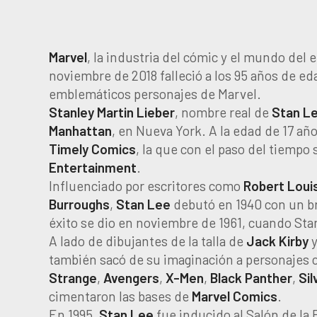
Marvel
, la industria del cómic y el mundo del
noviembre de 2018 falleció a los 95 años de e
emblemáticos personajes de Marvel.
Stanley Martin Lieber
, nombre real de
Stan
L
Manhattan
, en Nueva York. A la edad de 17 añ
Timely
Comics
, la que con el paso del tiempo
Entertainment
.
Influenciado por escritores como
Robert Loui
Burroughs
,
Stan
Lee
debutó en 1940 con un br
éxito se dio en noviembre de 1961, cuando Stan
A lado de dibujantes de la talla de
Jack
Kirby
también sacó de su imaginación a personajes
Strange
,
Avengers
,
X-Men
,
Black
Panther
,
Sil
cimentaron las bases de
Marvel
Comics
.
En 1995,
Stan
Lee
fue inducido al Salón de la