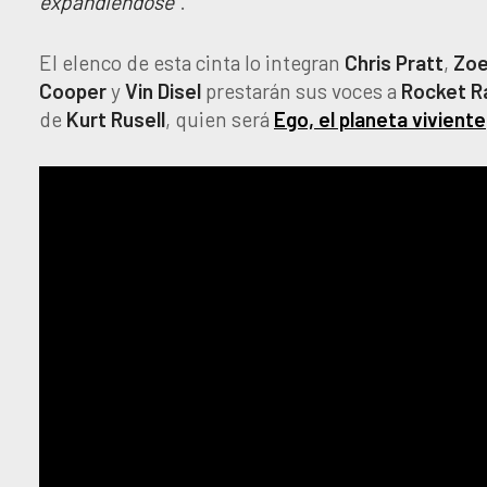
expandiéndose
”.
El elenco de esta cinta lo integran
Chris Pratt
,
Zoe
Cooper
y
Vin Disel
prestarán sus voces a
Rocket R
de
Kurt Rusell
, quien será
Ego, el planeta viviente