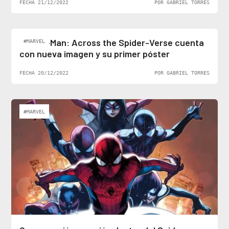
FECHA 21/12/2022
POR GABRIEL TORRES
Spider-Man: Across the Spider-Verse cuenta
#MARVEL
con nueva imagen y su primer póster
FECHA 20/12/2022
POR GABRIEL TORRES
#MARVEL