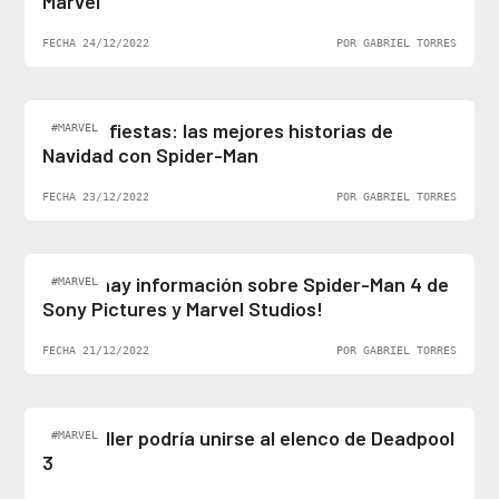
Marvel
FECHA 24/12/2022
POR GABRIEL TORRES
Felices fiestas: las mejores historias de
#MARVEL
Navidad con Spider-Man
FECHA 23/12/2022
POR GABRIEL TORRES
¡Al fin hay información sobre Spider-Man 4 de
#MARVEL
Sony Pictures y Marvel Studios!
FECHA 21/12/2022
POR GABRIEL TORRES
Ben Stiller podría unirse al elenco de Deadpool
#MARVEL
3