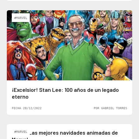
#MARVEL
¡Excelsior! Stan Lee: 100 años de un legado
eterno
FECHA 28/12/2022
POR GABRIEL TORRES
Top 5: Las mejores navidades animadas de
#MARVEL