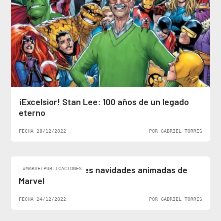
¡Excelsior! Stan Lee: 100 años de un legado
eterno
FECHA 28/12/2022
POR GABRIEL TORRES
Top 5: Las mejores navidades animadas de
#MARVELPUBLICACIONES
Marvel
FECHA 24/12/2022
POR GABRIEL TORRES