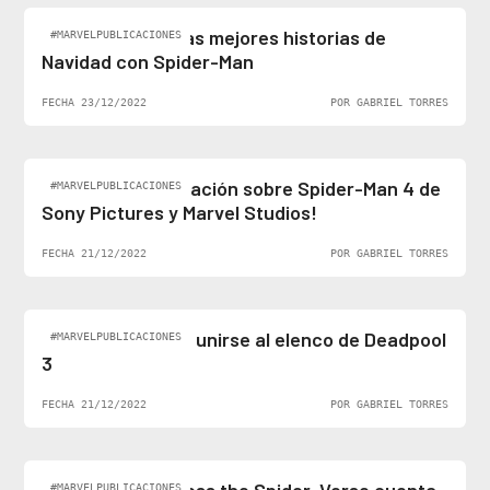
Felices fiestas: las mejores historias de
#MARVELPUBLICACIONES
Navidad con Spider-Man
FECHA 23/12/2022
POR GABRIEL TORRES
¡Al fin hay información sobre Spider-Man 4 de
#MARVELPUBLICACIONES
Sony Pictures y Marvel Studios!
FECHA 21/12/2022
POR GABRIEL TORRES
Ben Stiller podría unirse al elenco de Deadpool
#MARVELPUBLICACIONES
3
FECHA 21/12/2022
POR GABRIEL TORRES
#MARVELPUBLICACIONES