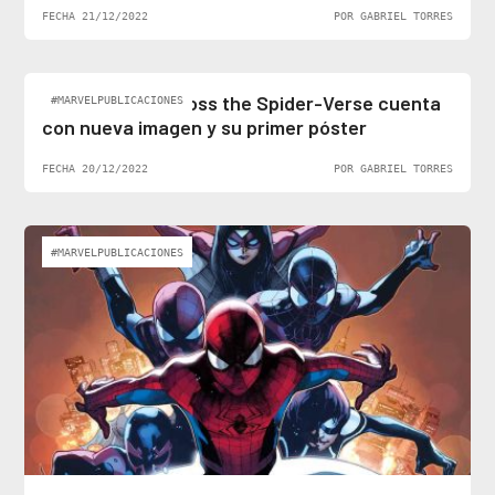
FECHA 21/12/2022
POR GABRIEL TORRES
Spider-Man: Across the Spider-Verse cuenta
#MARVELPUBLICACIONES
con nueva imagen y su primer póster
FECHA 20/12/2022
POR GABRIEL TORRES
#MARVELPUBLICACIONES