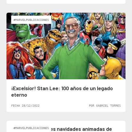
#MARVELPUBLICACIONES
¡Excelsior! Stan Lee: 100 años de un legado
eterno
FECHA 28/12/2022
POR GABRIEL TORRES
Top 5: Las mejores navidades animadas de
#MARVELPUBLICACIONES