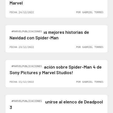
Marvel
FECHA 24/12/2022
POR GABRIEL TORRES
Felices fiestas: las mejores historias de
#MARVELPUBLICACIONES
Navidad con Spider-Man
FECHA 23/12/2022
POR GABRIEL TORRES
¡Al fin hay información sobre Spider-Man 4 de
#MARVELPUBLICACIONES
Sony Pictures y Marvel Studios!
FECHA 21/12/2022
POR GABRIEL TORRES
Ben Stiller podría unirse al elenco de Deadpool
#MARVELPUBLICACIONES
3