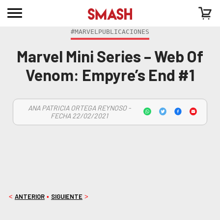
#MARVELPUBLICACIONES
Marvel Mini Series – Web Of
Venom: Empyre’s End #1
ANA PATRICIA ORTEGA REYNOSO -
FECHA 22/02/2021
ANTERIOR
SIGUIENTE
<
•
>