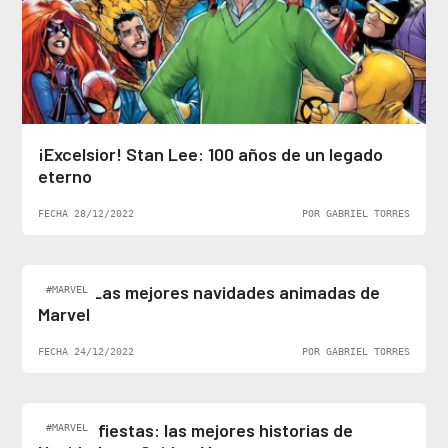
¡Excelsior! Stan Lee: 100 años de un legado
eterno
FECHA 28/12/2022
POR GABRIEL TORRES
Top 5: Las mejores navidades animadas de
#MARVEL
Marvel
FECHA 24/12/2022
POR GABRIEL TORRES
Felices fiestas: las mejores historias de
#MARVEL