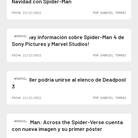
Navidad con Spider-Man
FECHA 23/12/2022
POR GABRIEL TORRES
¡Al fin hay información sobre Spider-Man 4 de
#MARVEL
Sony Pictures y Marvel Studios!
FECHA 21/12/2022
POR GABRIEL TORRES
Ben Stiller podría unirse al elenco de Deadpool
#MARVEL
3
FECHA 21/12/2022
POR GABRIEL TORRES
Spider-Man: Across the Spider-Verse cuenta
#MARVEL
con nueva imagen y su primer póster