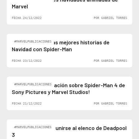
Marvel
FECHA 24/12/2022
POR GABRIEL TORRES
Felices fiestas: las mejores historias de
#MARVELPUBLICACIONES
Navidad con Spider-Man
FECHA 23/12/2022
POR GABRIEL TORRES
¡Al fin hay información sobre Spider-Man 4 de
#MARVELPUBLICACIONES
Sony Pictures y Marvel Studios!
FECHA 21/12/2022
POR GABRIEL TORRES
Ben Stiller podría unirse al elenco de Deadpool
#MARVELPUBLICACIONES
3