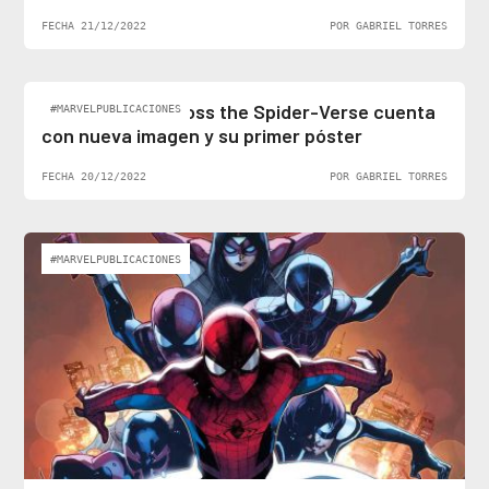
FECHA 21/12/2022
POR GABRIEL TORRES
Spider-Man: Across the Spider-Verse cuenta
#MARVELPUBLICACIONES
con nueva imagen y su primer póster
FECHA 20/12/2022
POR GABRIEL TORRES
#MARVELPUBLICACIONES