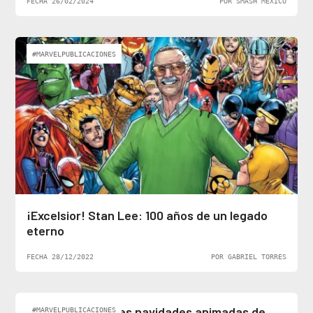
FECHA 26/02/2024
POR SMASH MÉXICO
#MARVELPUBLICACIONES
¡Excelsior! Stan Lee: 100 años de un legado
eterno
FECHA 28/12/2022
POR GABRIEL TORRES
Top 5: Las mejores navidades animadas de
#MARVELPUBLICACIONES