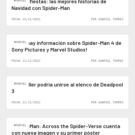
Felices fiestas: las mejores historias de
#MARVEL
Navidad con Spider-Man
FECHA 23/12/2022
POR GABRIEL TORRES
¡Al fin hay información sobre Spider-Man 4 de
#MARVEL
Sony Pictures y Marvel Studios!
FECHA 21/12/2022
POR GABRIEL TORRES
Ben Stiller podría unirse al elenco de Deadpool
#MARVEL
3
FECHA 21/12/2022
POR GABRIEL TORRES
Spider-Man: Across the Spider-Verse cuenta
#MARVEL
con nueva imagen y su primer póster