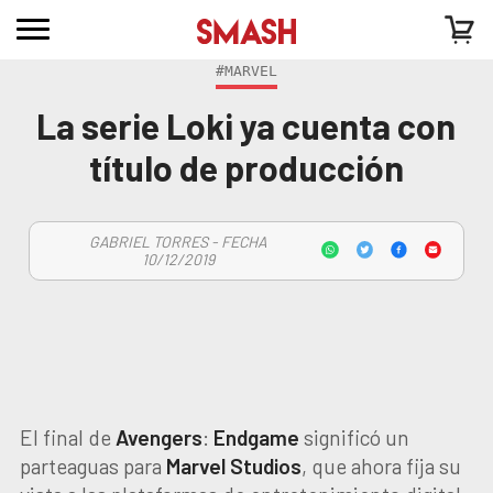
#MARVEL
La serie Loki ya cuenta con
título de producción
GABRIEL TORRES - FECHA
10/12/2019
El final de
Avengers
:
Endgame
significó un
parteaguas para
Marvel
Studios
, que ahora fija su