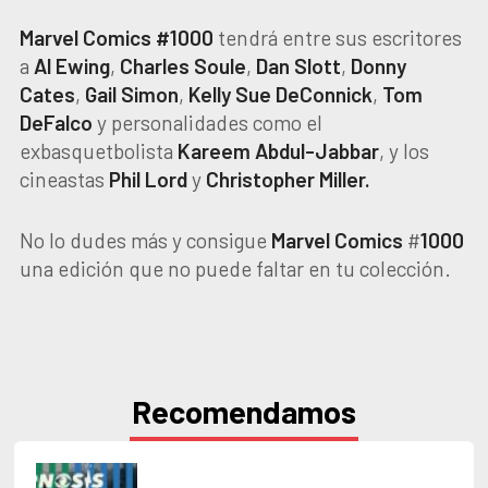
Marvel Comics #1000
tendrá entre sus escritores
a
Al
Ewing
,
Charles
Soule
,
Dan
Slott
,
Donny
Cates
,
Gail
Simon
,
Kelly
Sue
DeConnick
,
Tom
DeFalco
y personalidades como el
exbasquetbolista
Kareem
Abdul-Jabbar
, y los
cineastas
Phil
Lord
y
Christopher
Miller.
No lo dudes más y consigue
Marvel
Comics
#
1000
una edición que no puede faltar en tu colección.
Recomendamos