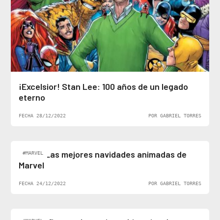
¡Excelsior! Stan Lee: 100 años de un legado
eterno
FECHA 28/12/2022
POR GABRIEL TORRES
Top 5: Las mejores navidades animadas de
#MARVEL
Marvel
FECHA 24/12/2022
POR GABRIEL TORRES