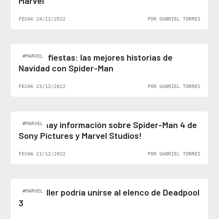
Marvel
FECHA 24/12/2022
POR GABRIEL TORRES
Felices fiestas: las mejores historias de
#MARVEL
Navidad con Spider-Man
FECHA 23/12/2022
POR GABRIEL TORRES
¡Al fin hay información sobre Spider-Man 4 de
#MARVEL
Sony Pictures y Marvel Studios!
FECHA 21/12/2022
POR GABRIEL TORRES
Ben Stiller podría unirse al elenco de Deadpool
#MARVEL
3