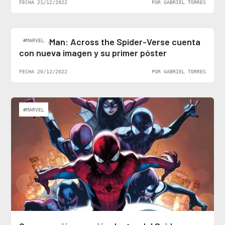
FECHA 21/12/2022
POR GABRIEL TORRES
Spider-Man: Across the Spider-Verse cuenta
#MARVEL
con nueva imagen y su primer póster
FECHA 20/12/2022
POR GABRIEL TORRES
#MARVEL