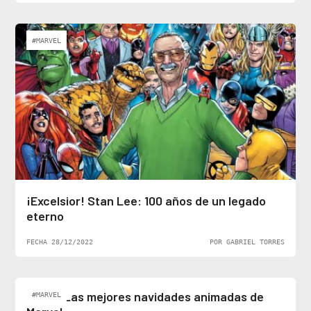
#MARVEL
¡Excelsior! Stan Lee: 100 años de un legado
eterno
FECHA 28/12/2022
POR GABRIEL TORRES
Top 5: Las mejores navidades animadas de
#MARVEL