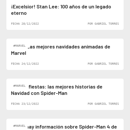
¡Excelsior! Stan Lee: 100 años de un legado
eterno
FECHA 28/12/2022
POR GABRIEL TORRES
Top 5: Las mejores navidades animadas de
#MARVEL
Marvel
FECHA 24/12/2022
POR GABRIEL TORRES
Felices fiestas: las mejores historias de
#MARVEL
Navidad con Spider-Man
FECHA 23/12/2022
POR GABRIEL TORRES
¡Al fin hay información sobre Spider-Man 4 de
#MARVEL