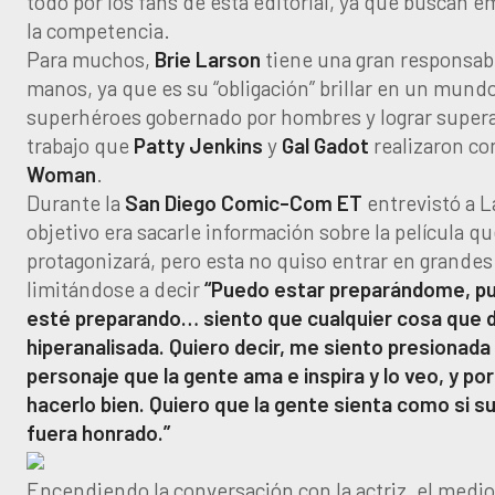
todo por los fans de esta editorial, ya que buscan 
la competencia.
Para muchos,
Brie Larson
tiene una gran responsab
manos, ya que es su “obligación” brillar en un mund
superhéroes gobernado por hombres y lograr superar
trabajo que
Patty Jenkins
y
Gal Gadot
realizaron c
Woman
.
Durante la
San Diego Comic-Com
ET
entrevistó a L
objetivo era sacarle información sobre la película qu
protagonizará, pero esta no quiso entrar en grandes
limitándose a decir
“Puedo estar preparándome, p
esté preparando… siento que cualquier cosa que d
hiperanalisada. Quiero decir, me siento presionada
personaje que la gente ama e inspira y lo veo, y po
hacerlo bien. Quiero que la gente sienta como si s
fuera honrado.”
Encendiendo la conversación con la actriz, el medio