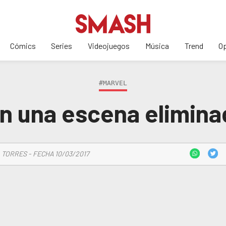
Cómics
Series
Videojuegos
Música
Trend
Op
#MARVEL
n una escena elimin
 TORRES - FECHA 10/03/2017