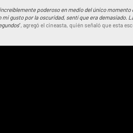
o increíblemente poderoso en medio del único momento 
on mi gusto por la oscuridad, sentí que era demasiado. L
segundos
”, agregó el cineasta, quién señaló que esta es