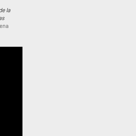
de la
as
cena