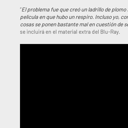
“
El problema fue que creó un ladrillo de plom
película en que hubo un respiro. Incluso yo, c
cosas se ponen bastante mal en cuestión de 
se incluirá en el material extra del Blu-Ray.