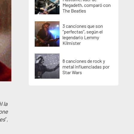
Megadeth, comparó con
The Beatles
3 canciones que son
“perfectas”, según el
legendario Lemmy
Kilmister
8 canciones de rock y
metal influenciadas por
Star Wars
l la
one
les
”,