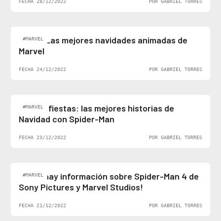
FECHA 28/12/2022
POR GABRIEL TORRES
Top 5: Las mejores navidades animadas de
#MARVEL
Marvel
FECHA 24/12/2022
POR GABRIEL TORRES
Felices fiestas: las mejores historias de
#MARVEL
Navidad con Spider-Man
FECHA 23/12/2022
POR GABRIEL TORRES
¡Al fin hay información sobre Spider-Man 4 de
#MARVEL
Sony Pictures y Marvel Studios!
FECHA 21/12/2022
POR GABRIEL TORRES