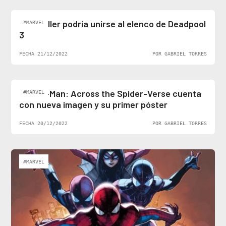
Ben Stiller podría unirse al elenco de Deadpool
#MARVEL
3
FECHA 21/12/2022
POR GABRIEL TORRES
Spider-Man: Across the Spider-Verse cuenta
#MARVEL
con nueva imagen y su primer póster
FECHA 20/12/2022
POR GABRIEL TORRES
#MARVEL