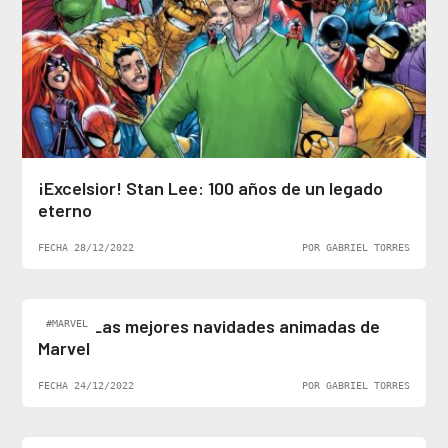
¡Excelsior! Stan Lee: 100 años de un legado
eterno
FECHA 28/12/2022
POR GABRIEL TORRES
Top 5: Las mejores navidades animadas de
#MARVEL
Marvel
FECHA 24/12/2022
POR GABRIEL TORRES