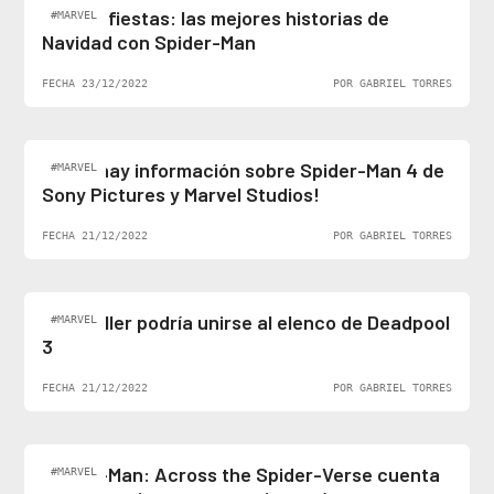
Felices fiestas: las mejores historias de
#MARVEL
Navidad con Spider-Man
FECHA 23/12/2022
POR GABRIEL TORRES
¡Al fin hay información sobre Spider-Man 4 de
#MARVEL
Sony Pictures y Marvel Studios!
FECHA 21/12/2022
POR GABRIEL TORRES
Ben Stiller podría unirse al elenco de Deadpool
#MARVEL
3
FECHA 21/12/2022
POR GABRIEL TORRES
Spider-Man: Across the Spider-Verse cuenta
#MARVEL