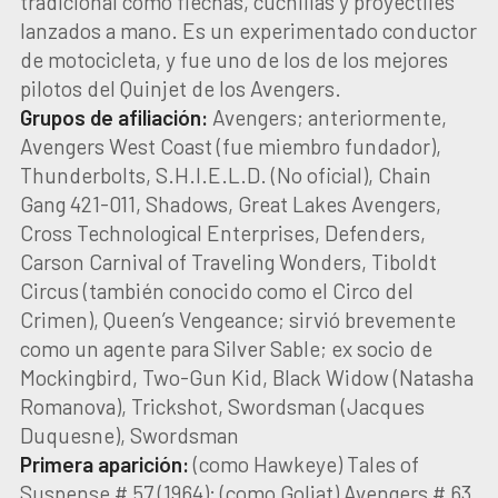
tradicional como flechas, cuchillas y proyectiles
lanzados a mano. Es un experimentado conductor
de motocicleta, y fue uno de los de los mejores
pilotos del Quinjet de los Avengers.
Grupos de afiliación:
Avengers; anteriormente,
Avengers West Coast (fue miembro fundador),
Thunderbolts, S.H.I.E.L.D. (No oficial), Chain
Gang 421-011, Shadows, Great Lakes Avengers,
Cross Technological Enterprises, Defenders,
Carson Carnival of Traveling Wonders, Tiboldt
Circus (también conocido como el Circo del
Crimen), Queen’s Vengeance; sirvió brevemente
como un agente para Silver Sable; ex socio de
Mockingbird, Two-Gun Kid, Black Widow (Natasha
Romanova), Trickshot, Swordsman (Jacques
Duquesne), Swordsman
Primera aparición:
(como Hawkeye) Tales of
Suspense # 57 (1964); (como Goliat) Avengers # 63