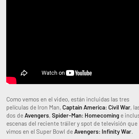
Como vemos en el video, están incluidas las tres
películas de Iron Man,
Captain America: Civil War
, la
dos de
Avengers
,
Spider-Man: Homecoming
e inclu
escenas del reciente tráiler y spot de televisión que
vimos en el Super Bowl de
Avengers: Infinity War
.