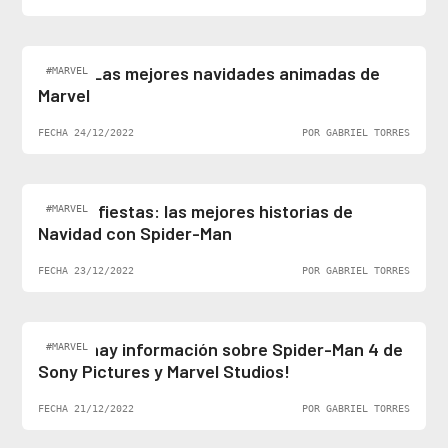
Top 5: Las mejores navidades animadas de
#MARVEL
Marvel
FECHA 24/12/2022
POR GABRIEL TORRES
Felices fiestas: las mejores historias de
#MARVEL
Navidad con Spider-Man
FECHA 23/12/2022
POR GABRIEL TORRES
¡Al fin hay información sobre Spider-Man 4 de
#MARVEL
Sony Pictures y Marvel Studios!
FECHA 21/12/2022
POR GABRIEL TORRES