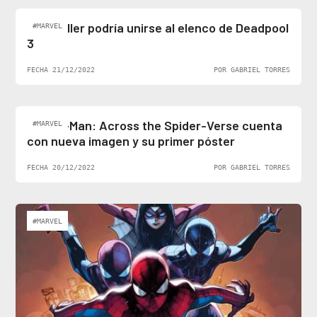
Ben Stiller podría unirse al elenco de Deadpool
#MARVEL
3
FECHA 21/12/2022
POR GABRIEL TORRES
Spider-Man: Across the Spider-Verse cuenta
#MARVEL
con nueva imagen y su primer póster
FECHA 20/12/2022
POR GABRIEL TORRES
#MARVEL