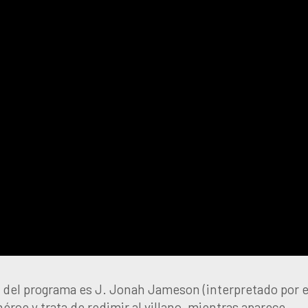
r del programa es J. Jonah Jameson (interpretado por e
roe y trata de redimir al villano, mientras aparece