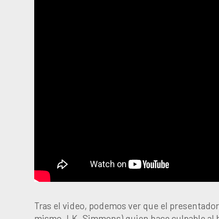
Tras el video, podemos ver que el presentado
mismo J.K. Simmons) quien hace culpable al hé