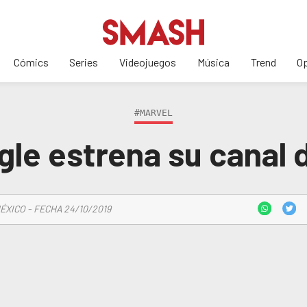
Cómics
Series
Videojuegos
Música
Trend
Op
#MARVEL
ugle estrena su canal
ÉXICO - FECHA 24/10/2019