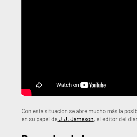
Con esta situación se abre mucho más la pos
en su papel de
J.J. Jameson
, el editor del di