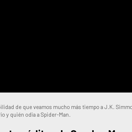
ibilidad de que veamos mucho más tiempo a J.K. Simm
ario y quién odia a Spider-Man.