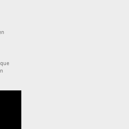
en
 que
en