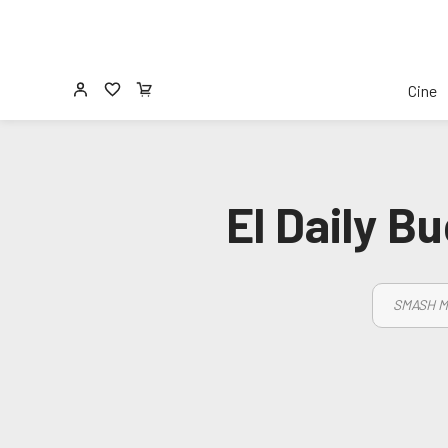
Cine
El Daily B
SMASH M