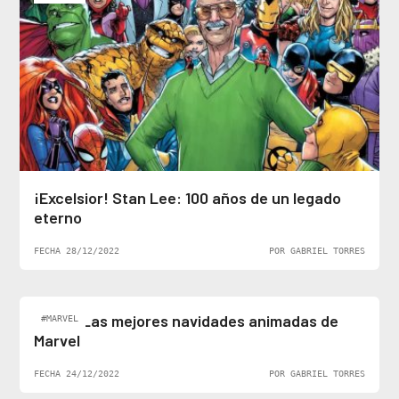
¡Excelsior! Stan Lee: 100 años de un legado
eterno
FECHA 28/12/2022
POR GABRIEL TORRES
Top 5: Las mejores navidades animadas de
#MARVEL
Marvel
FECHA 24/12/2022
POR GABRIEL TORRES