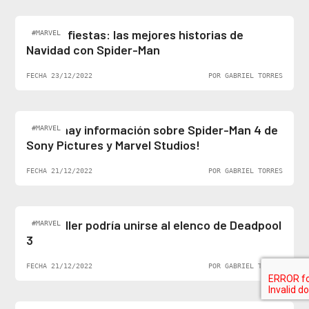
Felices fiestas: las mejores historias de
#MARVEL
Navidad con Spider-Man
FECHA 23/12/2022
POR GABRIEL TORRES
¡Al fin hay información sobre Spider-Man 4 de
#MARVEL
Sony Pictures y Marvel Studios!
FECHA 21/12/2022
POR GABRIEL TORRES
Ben Stiller podría unirse al elenco de Deadpool
#MARVEL
3
FECHA 21/12/2022
POR GABRIEL TORRES