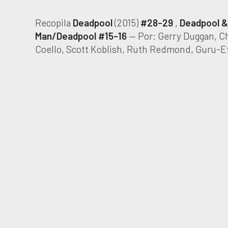
Recopila
Deadpool
(2015)
#28-29
,
Deadpool &
Man/Deadpool #15-16
— Por: Gerry Duggan, Ch
Coello, Scott Koblish, Ruth Redmond, Guru-Efx