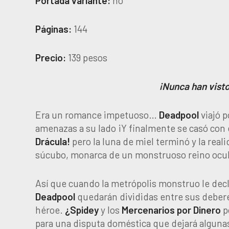
Portada variante:
no
Páginas:
144
Precio:
139 pesos
¡Nunca han visto
Era un romance impetuoso…
Deadpool
viajó 
amenazas a su lado ¡Y finalmente se casó con e
Drácula!
pero la luna de miel terminó y la real
súcubo, monarca de un monstruoso reino ocul
Así que cuando la metrópolis monstruo le decla
Deadpool
quedarán divididas entre sus debere
héroe.
¿Spidey
y los
Mercenarios por Dinero
p
para una disputa doméstica que dejará algunas