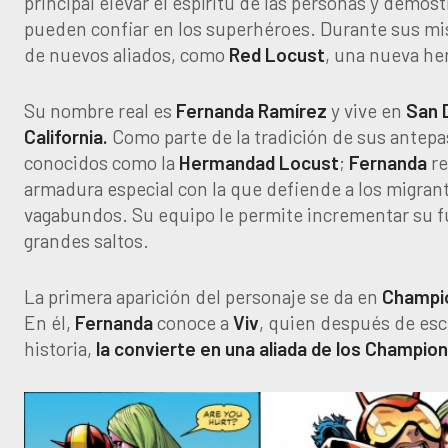
principal elevar el espíritu de las personas y demos
pueden confiar en los superhéroes. Durante sus mi
de nuevos aliados, como
Red Locust
, una nueva he
Su nombre real es
Fernanda Ramírez
y vive en
San 
California.
Como parte de la tradición de sus antepa
conocidos como la
Hermandad Locust
;
Fernanda
re
armadura especial con la que defiende a los migran
vagabundos. Su equipo le permite incrementar su f
grandes saltos.
La primera aparición del personaje se da en
Champio
En él,
Fernanda
conoce a
Viv
, quien después de es
historia,
la convierte en una aliada de los Champion