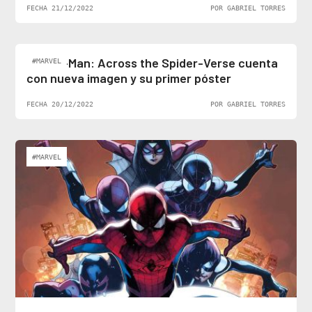
FECHA 21/12/2022
POR GABRIEL TORRES
Spider-Man: Across the Spider-Verse cuenta
#MARVEL
con nueva imagen y su primer póster
FECHA 20/12/2022
POR GABRIEL TORRES
#MARVEL