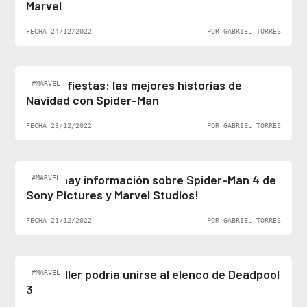
Marvel
FECHA 24/12/2022
POR GABRIEL TORRES
Felices fiestas: las mejores historias de
#MARVEL
Navidad con Spider-Man
FECHA 23/12/2022
POR GABRIEL TORRES
¡Al fin hay información sobre Spider-Man 4 de
#MARVEL
Sony Pictures y Marvel Studios!
FECHA 21/12/2022
POR GABRIEL TORRES
Ben Stiller podría unirse al elenco de Deadpool
#MARVEL
3