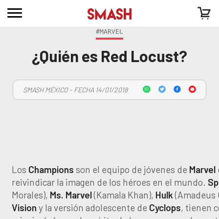
#MARVEL
¿Quién es Red Locust?
SMASH MÉXICO - FECHA 14/01/2018
Los
Champions
son el equipo de jóvenes de
Marvel
reivindicar la imagen de los héroes en el mundo.
Sp
Morales),
Ms. Marvel
(Kamala Khan),
Hulk
(Amadeus 
Vision
y la versión adolescente de
Cyclops
, tienen 