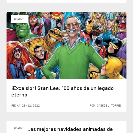
#MARVEL
¡Excelsior! Stan Lee: 100 años de un legado
eterno
FECHA 28/12/2022
POR GABRIEL TORRES
Top 5: Las mejores navidades animadas de
#MARVEL