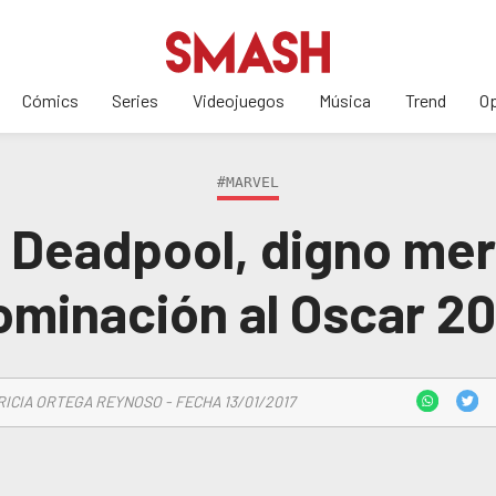
Cómics
Series
Videojuegos
Música
Trend
Op
#MARVEL
Deadpool, digno mer
ominación al Oscar 20
RICIA ORTEGA REYNOSO - FECHA 13/01/2017