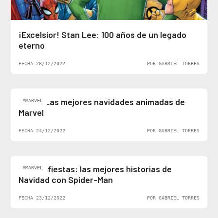
¡Excelsior! Stan Lee: 100 años de un legado
eterno
FECHA 28/12/2022
POR GABRIEL TORRES
Top 5: Las mejores navidades animadas de
#MARVEL
Marvel
FECHA 24/12/2022
POR GABRIEL TORRES
Felices fiestas: las mejores historias de
#MARVEL
Navidad con Spider-Man
FECHA 23/12/2022
POR GABRIEL TORRES