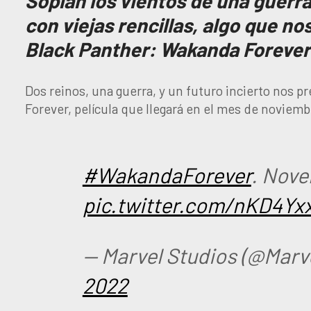
Soplan los vientos de una guerr
con viejas rencillas, algo que n
Black Panther: Wakanda Forever
Dos reinos, una guerra, y un futuro incierto nos 
Forever, película que llegará en el mes de noviemb
#WakandaForever
. Nove
pic.twitter.com/nKD4Yx
— Marvel Studios (@Marv
2022