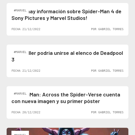
¡Al fin hay información sobre Spider-Man 4 de
#MARVEL
Sony Pictures y Marvel Studios!
FECHA 21/12/2022
POR GABRIEL TORRES
Ben Stiller podría unirse al elenco de Deadpool
#MARVEL
3
FECHA 21/12/2022
POR GABRIEL TORRES
Spider-Man: Across the Spider-Verse cuenta
#MARVEL
con nueva imagen y su primer póster
FECHA 20/12/2022
POR GABRIEL TORRES