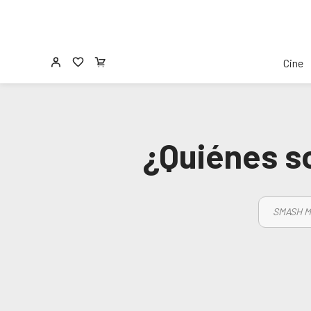
Cine
¿Quiénes so
SMASH M