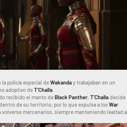
 la policía especial de
Wakanda
y trabajaban en un
no adoptivo de
T’Challa
.
do recibido el manto de
Black Panther
,
T’Challa
decide
entro de su territorio, por lo que expulsa a los
War
o a volverse mercenarios, siempre manteniendo lealtad a