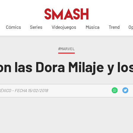
Cómics
Series
Videojuegos
Música
Trend
Op
#MARVEL
n las Dora Milaje y l
ÉXICO - FECHA 15/02/2018