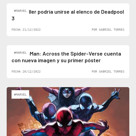
Ben Stiller podría unirse al elenco de Deadpool
#MARVEL
3
FECHA 21/12/2022
POR GABRIEL TORRES
Spider-Man: Across the Spider-Verse cuenta
#MARVEL
con nueva imagen y su primer póster
FECHA 20/12/2022
POR GABRIEL TORRES
#MARVEL