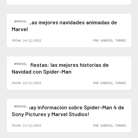
Top 5: Las mejores navidades animadas de
#MARVEL
Marvel
FECHA 24/12/2022
POR GABRIEL TORRES
Felices fiestas: las mejores historias de
#MARVEL
Navidad con Spider-Man
FECHA 23/12/2022
POR GABRIEL TORRES
¡Al fin hay información sobre Spider-Man 4 de
#MARVEL
Sony Pictures y Marvel Studios!
FECHA 21/12/2022
POR GABRIEL TORRES