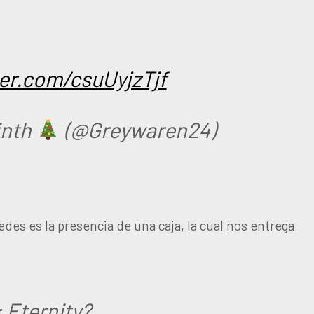
ter.com/csuUyjzTjf
inth
(@Greywaren24)
des es la presencia de una caja, la cual nos entrega
 Eternity?