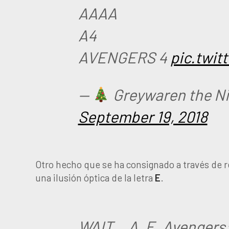
AAAA
A4
AVENGERS 4
pic.twit
—
Greywaren the N
September 19, 2018
Otro hecho que se ha consignado a través de re
una ilusión óptica de la letra
E
.
WAIT… A, E. Avengers: