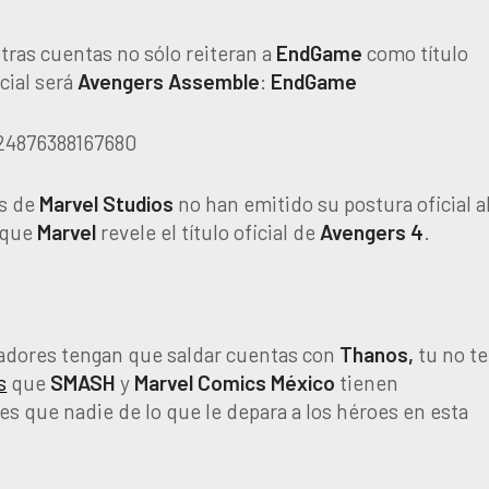
otras cuentas no sólo reiteran a
EndGame
como título
icial será
Avengers
Assemble
:
EndGame
724876388167680
os de
Marvel
Studios
no han emitido su postura oficial a
a que
Marvel
revele el título oficial de
Avengers 4
.
gadores tengan que saldar cuentas con
Thanos,
tu no te
s
que
SMASH
y
Marvel Comics México
tienen
ntes que nadie de lo que le depara a los héroes en esta