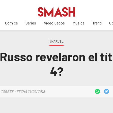
Cómics
Series
Videojuegos
Música
Trend
Op
#MARVEL
usso revelaron el tí
4?
 TORRES - FECHA 21/09/2018