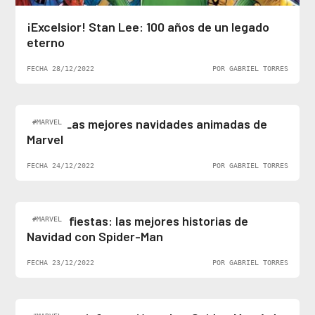
¡Excelsior! Stan Lee: 100 años de un legado
eterno
FECHA 28/12/2022
POR GABRIEL TORRES
Top 5: Las mejores navidades animadas de
#MARVEL
Marvel
FECHA 24/12/2022
POR GABRIEL TORRES
Felices fiestas: las mejores historias de
#MARVEL
Navidad con Spider-Man
FECHA 23/12/2022
POR GABRIEL TORRES