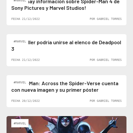
¡Al fin hay información sobre Spider-Man 4 de
#MARVEL
Sony Pictures y Marvel Studios!
FECHA 21/12/2022
POR GABRIEL TORRES
Ben Stiller podría unirse al elenco de Deadpool
#MARVEL
3
FECHA 21/12/2022
POR GABRIEL TORRES
Spider-Man: Across the Spider-Verse cuenta
#MARVEL
con nueva imagen y su primer póster
FECHA 20/12/2022
POR GABRIEL TORRES
#MARVEL