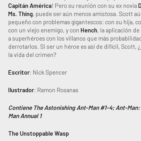
Capitán América
! Pero su reunión con su ex novia
D
Ms. Thing
, puede ser aún menos amistosa. Scott aú
pequeño con problemas gigantescos: con su hija, c
con un viejo enemigo, y con
Hench
, la aplicación d
a superhéroes con los villanos que más probabilida
derrotarlos. Si ser un héroe es así de difícil, Scott, 
la vida del crimen?
Escritor
: Nick Spencer
Ilustrador
: Ramon Rosanas
Contiene The Astonishing Ant-Man #1-4; Ant-Man: 
Man Annual 1
The Unstoppable Wasp