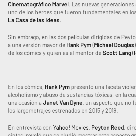
Cinematográfico Marvel
. Las nuevas generaciones
uno de los héroes que fueron fundamentales en lo
La Casa de las Ideas
.
Sin embrago, en las dos películas dirigidas de Peyt
a una versión mayor de
Hank
Pym
(
Michael Douglas
de los cómics y quien es el mentor de
Scott
Lang
(
En los cómics,
Hank
Pym
presentó una faceta violen
alcoholismo y abuso de sustancias tóxicas, en la cu
una ocasión a
Janet
Van
Dyne
, un aspecto que no 
los largometrajes estrenados en 2015 y 2018.
En entrevista con
Yahoo! Movies
,
Peyton
Reed
, dir
cintas, reveló que se eludió mostrar este aspecto gr