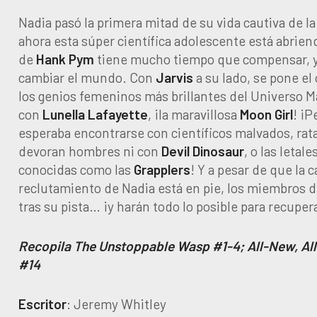
Nadia pasó la primera mitad de su vida cautiva de l
ahora esta súper científica adolescente está abriend
de
Hank Pym
tiene mucho tiempo que compensar, y 
cambiar el mundo. Con
Jarvis
a su lado, se pone el 
los genios femeninos más brillantes del Universo 
con
Lunella Lafayette
, ¡la maravillosa
Moon Girl
! ¡P
esperaba encontrarse con científicos malvados, rat
devoran hombres ni con
Devil Dinosaur
, o las letal
conocidas como las
Grapplers
! Y a pesar de que la
reclutamiento de Nadia está en pie, los miembros d
tras su pista… ¡y harán todo lo posible para recupera
Recopila The Unstoppable Wasp #1-4; All-New, All
#14
Escritor
: Jeremy Whitley