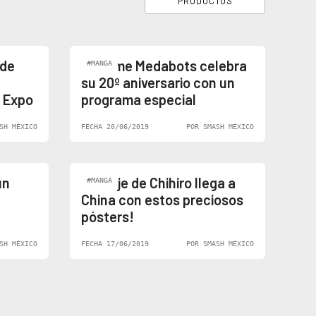
PRODUCTOS
 de
El anime Medabots celebra
#MANGA
su 20º aniversario con un
 Expo
programa especial
SH MÉXICO
FECHA 20/06/2019
POR SMASH MÉXICO
un
¡El viaje de Chihiro llega a
#MANGA
China con estos preciosos
pósters!
SH MÉXICO
FECHA 17/06/2019
POR SMASH MÉXICO