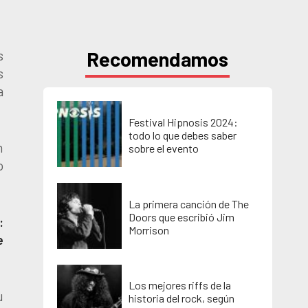
Recomendamos
s
s
a
Festival Hipnosis 2024:
todo lo que debes saber
n
sobre el evento
o
La primera canción de The
Doors que escribió Jim
:
Morrison
e
Los mejores riffs de la
u
historia del rock, según