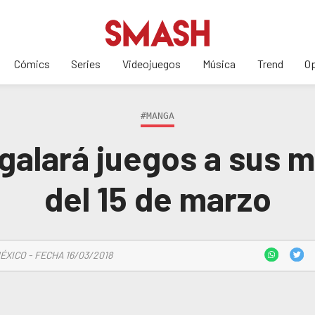
Cómics
Series
Videojuegos
Música
Trend
Op
#MANGA
galará juegos a sus m
del 15 de marzo
ÉXICO - FECHA 16/03/2018