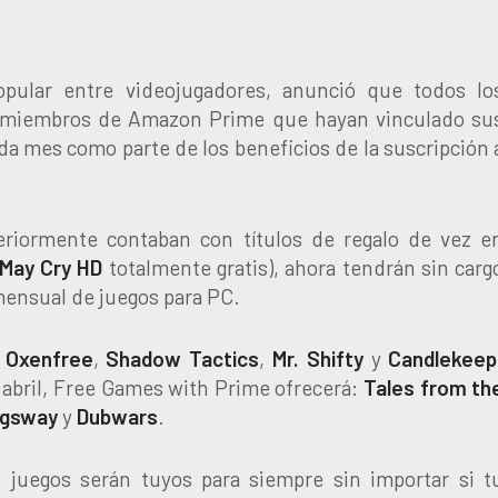
opular entre videojugadores, anunció que todos lo
s miembros de Amazon Prime que hayan vinculado su
ada mes como parte de los beneficios de la suscripción 
eriormente contaban con títulos de regalo de vez e
 May Cry HD
totalmente gratis), ahora tendrán sin carg
ensual de juegos para PC.
,
Oxenfree
,
Shadow Tactics
,
Mr. Shifty
y
Candlekeep
 abril, Free Games with Prime ofrecerá:
Tales from th
ngsway
y
Dubwars
.
 juegos serán tuyos para siempre sin importar si t