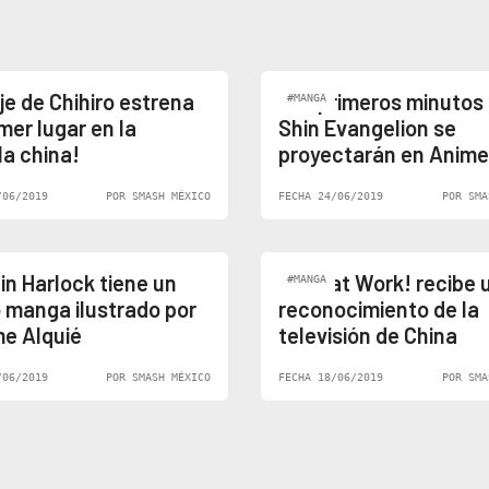
aje de Chihiro estrena
Los primeros minutos
#MANGA
mer lugar en la
Shin Evangelion se
la china!
proyectarán en Anime
/06/2019
POR SMASH MÉXICO
FECHA 24/06/2019
POR SMA
in Harlock tiene un
Cells at Work! recibe 
#MANGA
 manga ilustrado por
reconocimiento de la
e Alquié
televisión de China
/06/2019
POR SMASH MÉXICO
FECHA 18/06/2019
POR SMA