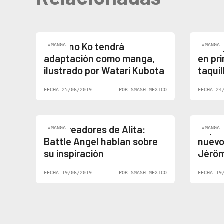
Tenki no Ko tendrá
¡El vi
#MANGA
#MANGA
adaptación como manga,
en pri
ilustrado por Watari Kubota
taquil
FECHA 25/06/2019
POR SMASH MÉXICO
FECHA 24
Los creadores de Alita:
Capta
#MANGA
#MANGA
Battle Angel hablan sobre
nuevo
su inspiración
Jérôm
FECHA 19/06/2019
POR SMASH MÉXICO
FECHA 19