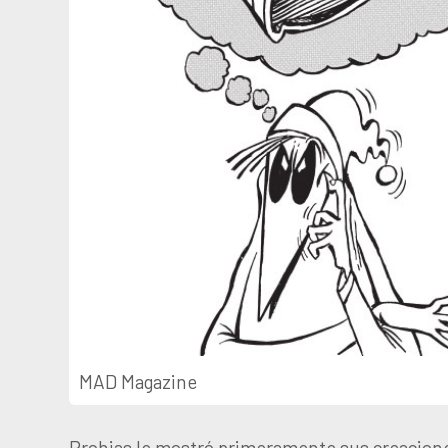
MAD Magazine
Prohias le mostró primeramente sus creacione