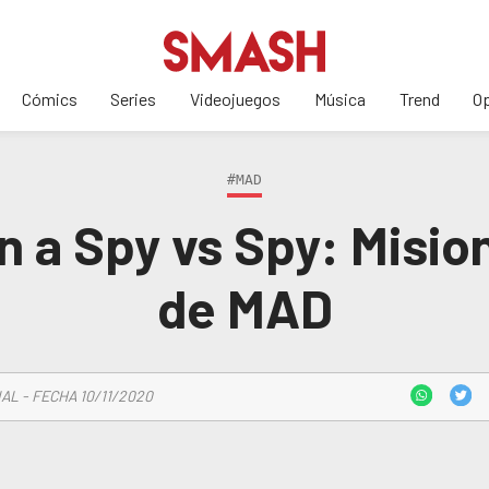
Cómics
Series
Videojuegos
Música
Trend
Op
#MAD
n a Spy vs Spy: Misi
de MAD
AL - FECHA 10/11/2020