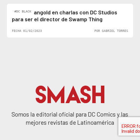
James Mangold en charlas con DC Studios
#DC BLACK
para ser el director de Swamp Thing
FECHA 01/02/2023
POR GABRIEL TORRES
Somos la editorial oficial para DC Comics y las
mejores revistas de Latinoamérica