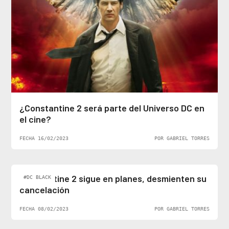
¿Constantine 2 será parte del Universo DC en
el cine?
FECHA 16/02/2023
POR GABRIEL TORRES
Constantine 2 sigue en planes, desmienten su
#DC BLACK
cancelación
FECHA 08/02/2023
POR GABRIEL TORRES