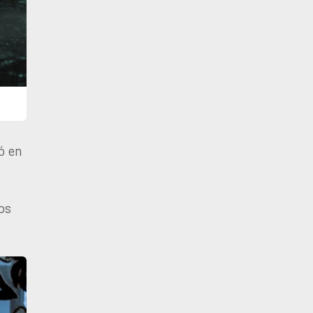
ó en
os