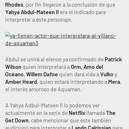
Rhodes
, por fin llegaron a la conclusión de que
Yahya Abdul-Mateen II
era el indicado para
interpretar a este personaje.
Abdul se unirá al elenco ya confirmado de
Patrick
Wilson
quien interpretará a
Orm, Amo del
Océano
,
Willem Dafoe
quien dará vida a
Vulko
y
Amber Heard
, quien estará interpretando a
Mera
,
el interés amoroso de Aquaman.
A Yahya Adbul-Mateen II lo podemos ver
actualmente en la serie de
Netflix
llamada
The
Get Down
, cabe mencionar que este también
audicionó para interpretar a
Lando Calrissian
para