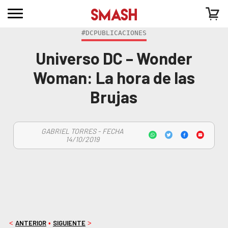
#DCPUBLICACIONES
Universo DC – Wonder
Woman: La hora de las
Brujas
GABRIEL TORRES - FECHA
14/10/2019
ANTERIOR
SIGUIENTE
<
•
>