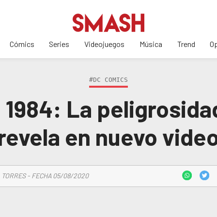
Cómics
Series
Videojuegos
Música
Trend
Op
#DC COMICS
984: La peligrosida
revela en nuevo vide
 TORRES - FECHA 05/08/2020