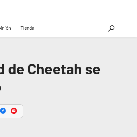
inión
Tienda
d de Cheetah se
o