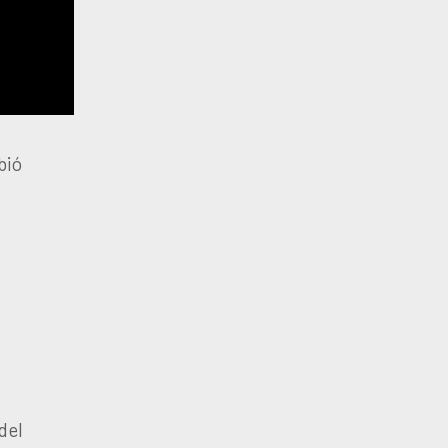
bió
del