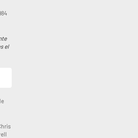
984
nte
s el
de
hris
ell