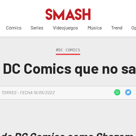
Cómics
Series
Videojuegos
Música
Trend
Op
#DC COMICS
e DC Comics que no s
 TORRES - FECHA 15/05/2022