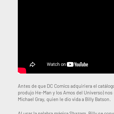
Antes de que DC Comics adquiriera el catálogo
produjo He-Man y los Amos del Universo) nos e
Michael Gray, quien le dio vida a Billy Batson.
Al usar la palabra mágica Shazam, Billy se conv