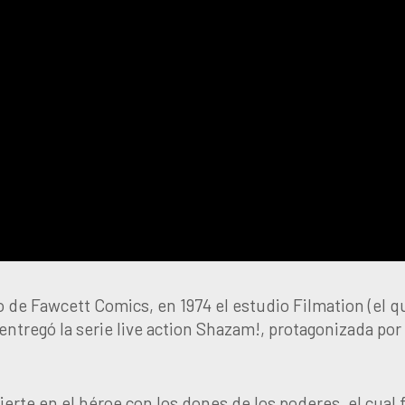
 de Fawcett Comics, en 1974 el estudio Filmation (el q
ntregó la serie live action Shazam!, protagonizada por
ierte en el héroe con los dones de los poderes, el cual 