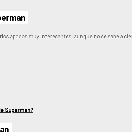
perman
varios apodos muy interesantes, aunque no se sabe a cie
 de Superman?
man