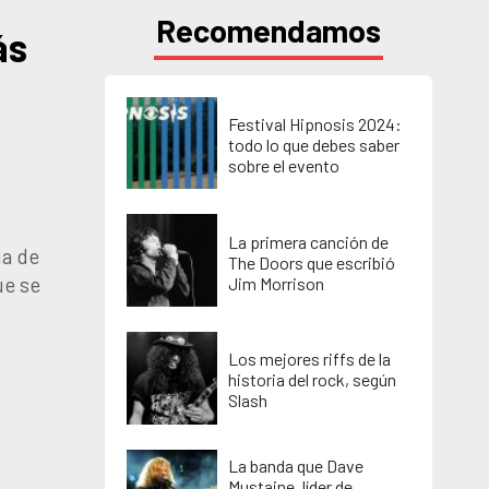
Recomendamos
ás
Festival Hipnosis 2024:
todo lo que debes saber
sobre el evento
La primera canción de
ja de
The Doors que escribió
ue se
Jim Morrison
Los mejores riffs de la
historia del rock, según
Slash
La banda que Dave
Mustaine, líder de