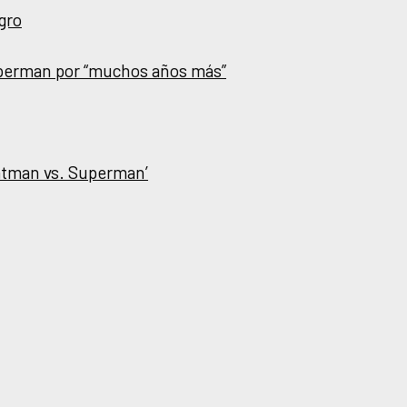
gro
uperman por “muchos años más”
Batman vs. Superman’