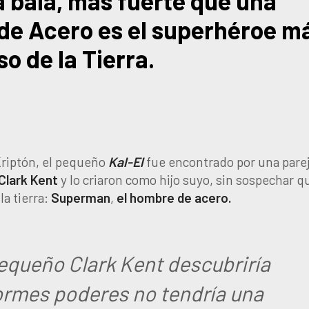
 bala, más fuerte que una
de Acero es el superhéroe m
o de la Tierra.
Kriptón, el pequeño
Kal-El
fue encontrado por una pare
Clark Kent
y lo criaron como hijo suyo, sin sospechar q
la tierra:
Superman
,
el hombre de acero.
equeño Clark Kent descubriría
ormes poderes no tendría una