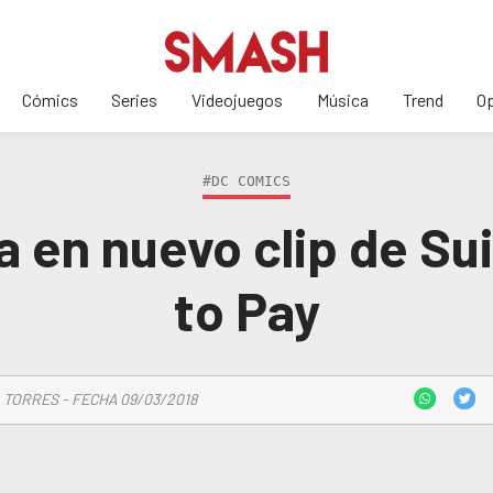
Cómics
Series
Videojuegos
Música
Trend
Op
#DC COMICS
a en nuevo clip de Su
to Pay
 TORRES - FECHA 09/03/2018