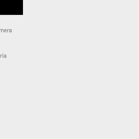
imera
ria