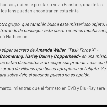
thanson, quien le presta su voz a Banshee, una de las
e los fans pueden encontrar en esta cinta
 otro grupo, que también busca este misterioso objeto.
os tratando de conseguir esta cosa. Tenemos mucha sang
onó Nathanson
o súper secreto de
Amanda
Waller
, “Task Force X” –
Boomerang
,
Harley
Quinn
y
Copperhead
– en una misió
ue están dispuestos a arriesgar sus propias vidas con t
o grupo de villanos que busca apropiarse del objeto. Se
ra sobrevivir, el segundo puesto no es opción.
de marzo, mientras que el formato en DVD y Blu-Ray será