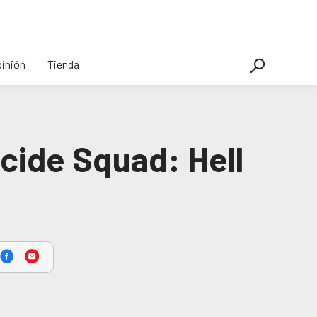
inión
Tienda
icide Squad: Hell