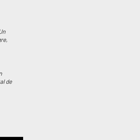
 Un
re,
n
al de