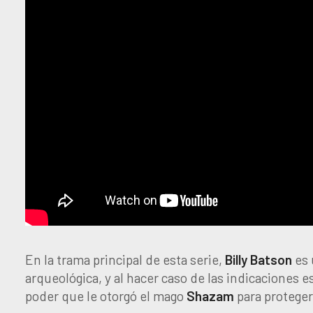
En la trama principal de esta serie,
Billy
Batson
es 
arqueológica, y al hacer caso de las indicaciones e
poder que le otorgó el mago
Shazam
para proteger