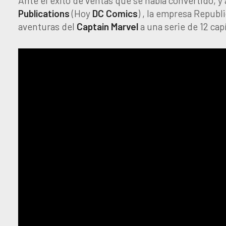
Ante el éxito de ventas que se había convertido, y 
Publications
(Hoy
DC
Comics
) , la empresa Republ
aventuras del
Captain
Marvel
a una serie de 12 cap