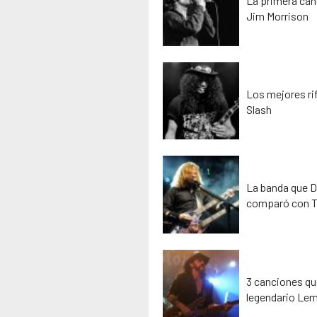
La primera can
Jim Morrison
Los mejores rif
Slash
La banda que D
comparó con T
3 canciones que
legendario Lem