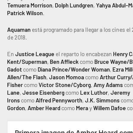
Temuera
Morrison
,
Dolph
Lundgren
,
Yahya
Abdul-Ma
Patrick
Wilson
.
Aquaman
está programado para llegar a los cines el
de 2018.
En
Justice League
el reparto lo encabezan
Henry Ca
Kent/Superman
,
Ben Affleck
como
Bruce Wayne/
Gadot
como
Diana Prince/Wonder Woman
,
Ezra Mil
Allen/The Flash
,
Jason Momoa
como
Arthur Curr
Fisher
como
Victor Stone/Cyborg
,
Amy Adams
co
Lane
,
Jesse Eisenberg
como
Lex Luthor
,
Jeremy
Irons
como
Alfred Pennyworth
,
J.K. Simmons
com
Gordon
,
Amber Heard
como
Mera
y
Willem Dafoe
c