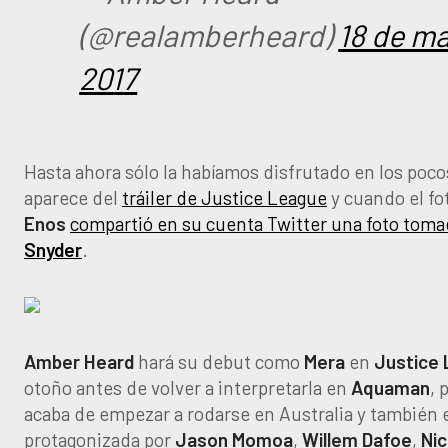
(@realamberheard)
18 de m
2017
Hasta ahora sólo la habíamos disfrutado en los poc
aparece del
tráiler de Justice League
y cuando el fo
Enos
compartió en su cuenta Twitter una foto tom
Snyder
.
Amber Heard
hará su debut como
Mera
en
Justice
otoño antes de volver a interpretarla en
Aquaman
, 
acaba de empezar a rodarse en Australia y también 
protagonizada por
Jason Momoa
,
Willem Dafoe
,
Nic