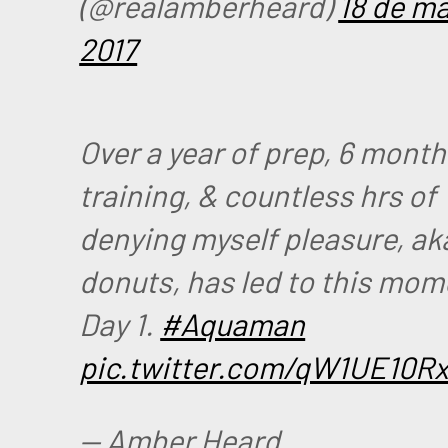
(@realamberheard)
18 de m
2017
Over a year of prep, 6 month
training, & countless hrs of
denying myself pleasure, ak
donuts, has led to this mom
Day 1.
#Aquaman
pic.twitter.com/qW1UE10R
— Amber Heard