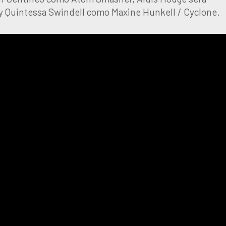
 y Quintessa Swindell como Maxine Hunkell / Cyclone.