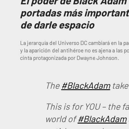
El poder de Black Adam 
portadas más importante
de darle espacio
La jerarquía del Universo DC cambiará en la pa
y la aparición del antihéroe no es ajena a las 
cinta protagonizada por Dwayne Johnson.
The
#BlackAdam
take
This is for YOU – the f
world of
#BlackAdam