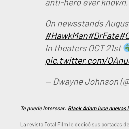
anti-hero ever known.
On newsstands August
#HawkMan
#DrFate
#C
In theaters OCT 21st
pic.twitter.com/OAn
— Dwayne Johnson (
Te puede interesar:
Black Adam luce nuevas 
La revista Total Film le dedicó sus portadas d