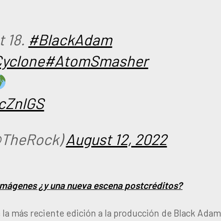
 18.
#BlackAdam
yclone
#AtomSmasher
ucZnlGS
@TheRock)
August 12, 2022
imágenes ¿y una nueva escena postcréditos?
e la más reciente edición a la producción de Black Adam