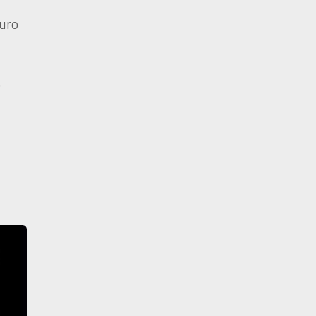
uro
.