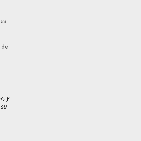
oes
 de
s, y
 su