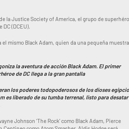
de la Justice Society of America, el grupo de superhér
de DC (DCEU).
iza el mismo Black Adam, quien da una pequeña muestra
niza la aventura de acción Black Adam. El primer
héroe de DC llega a la gran pantalla
eran los poderes todopoderosos de los dioses egipcio
 es liberado de su tumba terrenal, listo para desatar
.
Dwayne Johnson ‘The Rock’ como Black Adam, Pierce
ah Centineo como Atom Smasher, Aldis Hodge será