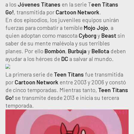
a los
Jóvenes Titanes
en la serie T
een Titans
Go!
, transmitida por
Cartoon Network
.
En dos episodios, los juveniles equipos unirán
fuerzas para combatir a temible
Mojo Jojo
, a
quien adoptan como mascota
Cyborg
y
Beast
sin
saber de su mente malévola y sus terribles
planes. Por ello
Bombón
,
Burbuja
y
Bellota
deben
ayudar a los héroes de
DC
a salvar al mundo.
La primera serie de
Teen Titans
fue transmitida
por
Cartoon Network
entre 2003 y 2006 y constó
de cinco temporadas. Mientras tanto,
Teen Titans
Go!
se transmite desde 2013 e inicia su tercera
temporada.