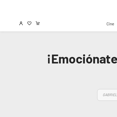
Cine
¡Emociónate c
GABRIEL