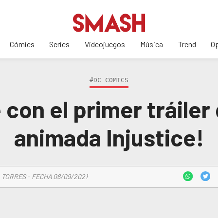
Cómics
Series
Videojuegos
Música
Trend
Op
#DC COMICS
on el primer tráiler 
animada Injustice!
 TORRES - FECHA 08/09/2021