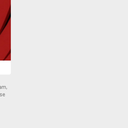
zam,
ose