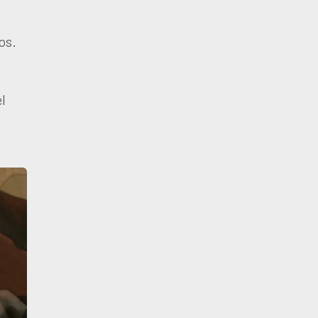
os.
l