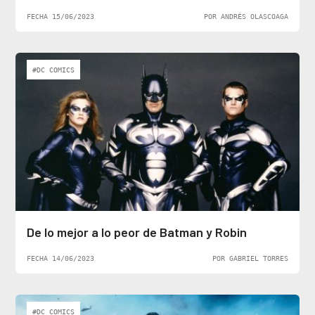
FECHA 15/06/2023
POR ANDRÉS OLASCOAGA
#DC COMICS
De lo mejor a lo peor de Batman y Robin
FECHA 14/06/2023
POR GABRIEL TORRES
#DC COMICS