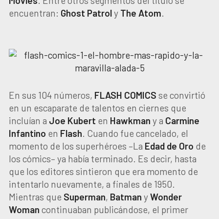
Movies
. Entre otros segmentos del título se
encuentran:
Ghost Patrol
y
The Atom
.
En sus 104 números,
FLASH COMICS
se convirtió
en un escaparate de talentos en ciernes que
incluían a
Joe Kubert
en
Hawkman
y a
Carmine
Infantino
en
Flash
. Cuando fue cancelado, el
momento de los superhéroes –La
Edad de Oro
de
los cómics– ya había terminado. Es decir, hasta
que los editores sintieron que era momento de
intentarlo nuevamente, a finales de 1950.
Mientras que
Superman
,
Batman
y
Wonder
Woman
continuaban publicándose, el primer