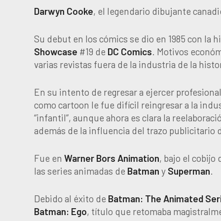
Darwyn Cooke
, el legendario dibujante canadi
Su debut en los cómics se dio en 1985 con la h
Showcase
#19 de
DC Comics
. Motivos económi
varias revistas fuera de la industria de la hist
En su intento de regresar a ejercer profesiona
como cartoon le fue difícil reingresar a la indu
“infantil”, aunque ahora es clara la reelaborac
además de la influencia del trazo publicitario
Fue en
Warner Bors Animation
, bajo el cobijo
las series animadas de
Batman
y
Superman
.
Debido al éxito de
Batman: The Animated Ser
Batman: Ego
, título que retomaba magistralme