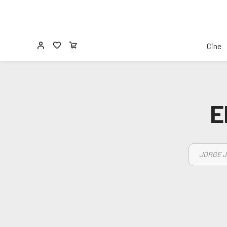
Cine
E
JORGE J