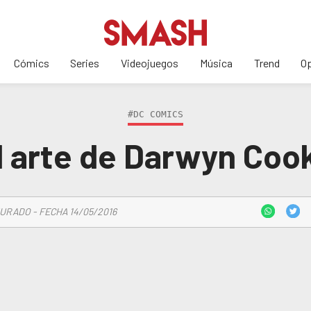
Cómics
Series
Videojuegos
Música
Trend
Op
#DC COMICS
l arte de Darwyn Coo
URADO - FECHA 14/05/2016