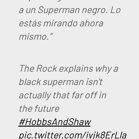
a un Superman negro. Lo
estás mirando ahora
mismo.”
The Rock explains why a
black superman isn't
actually that far off in
the future
#HobbsAndShaw
pic.twitter.com/ivjk8ErLla