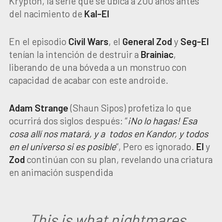
Krypton, la serie que se ubica a 200 años antes
del nacimiento de
Kal-El
En el episodio
Civil Wars
, el
General Zod
y
Seg-El
tenían la intención de destruir a
Brainiac
,
liberando de una bóveda a un monstruo con
capacidad de acabar con este androide.
Adam Strange
(Shaun Sipos) profetiza lo que
ocurrirá dos siglos después: “
¡No lo hagas! Esa
cosa allí nos matará, y a todos en Kandor, y todos
en el universo si es posible
“, Pero es ignorado.
El
y
Zod
continúan con su plan, revelando una criatura
en animación suspendida
This is what nightmares