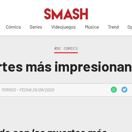
Cómics
Series
Videojuegos
Música
Trend
Op
#DC COMICS
rtes más impresiona
 TORRES - FECHA 25/09/2020