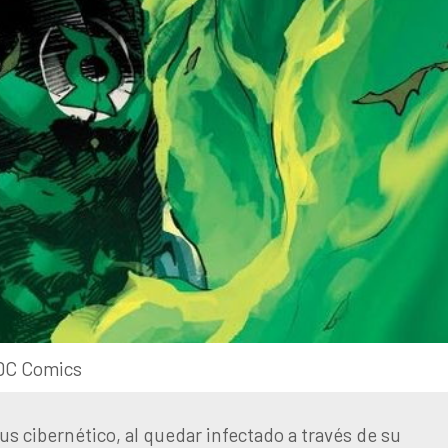
DC Comics
us cibernético, al quedar infectado a través de su