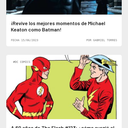
¡Revive los mejores momentos de Michael
Keaton como Batman!
FECHA 15/06/2023
POR GABRIEL TORRES
#DC COMICS
A 60 años de The Flash #123; ¿cómo surgió el