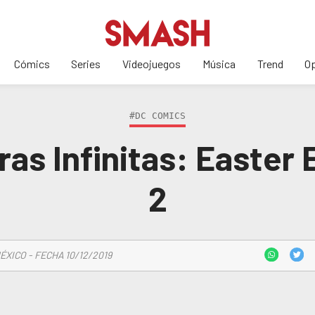
Cómics
Series
Videojuegos
Música
Trend
Op
#DC COMICS
rras Infinitas: Easter
2
ÉXICO - FECHA 10/12/2019