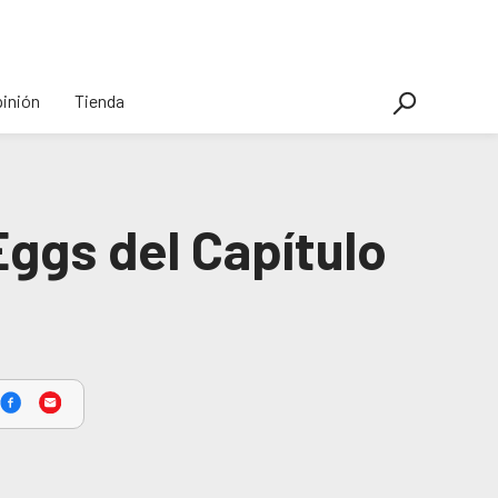
inión
Tienda
 Eggs del Capítulo