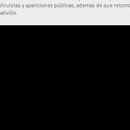
altruistas y apariciones públicas, además de que retom
llville.