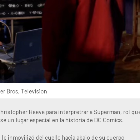
r Bros, Television
Christopher Reeve para interpretrar a Superman, rol qu
arse un lugar especial en la historia de DC Comics.
le inmovilizó del cuello hacia abajo de su cuerpo,