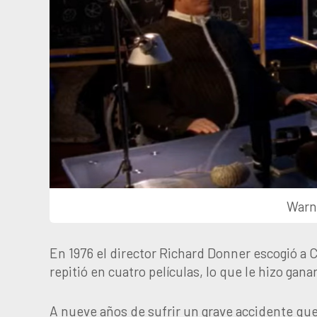
Warne
En 1976 el director Richard Donner escogió a 
repitió en cuatro películas, lo que le hizo gan
A nueve años de sufrir un grave accidente que 