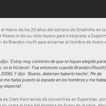
el marco de los 20 años del estreno de Smallville en la
r Reeve le dio su visto bueno para interpretar a Super
ción de Brandon routh para encarnar al Hombre de Acero 
dijo: ‘Estoy muy contento de que te hayan elegido para
 no lo hicieron’. Fue entonces cuando Brandon (Routh)
2006). Y dijo: ‘Bueno, deberían haberlo hecho’. Me da
que me había puesto la espada en los hombros y me habí
y especial
”.
a de Clark Kent antes de convertirse en Superman, por
no usara el traje del Hombre de Acero en la serie, alg