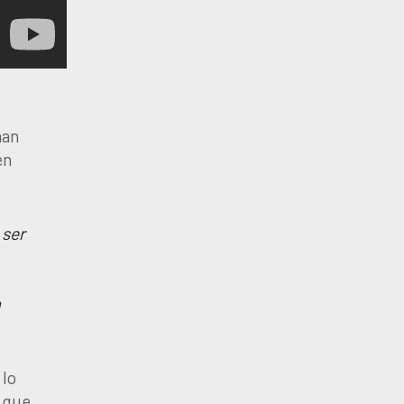
man
en
 ser
a
 lo
o que