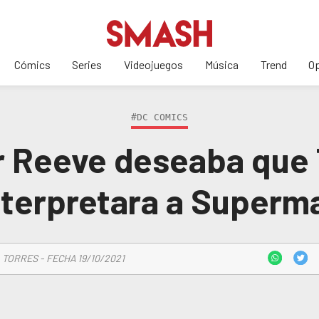
Cómics
Series
Videojuegos
Música
Trend
Op
#DC COMICS
r Reeve deseaba que 
nterpretara a Superm
 TORRES - FECHA 19/10/2021