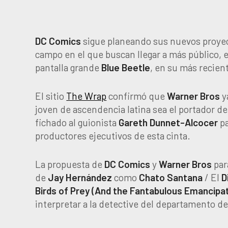
DC Comics
sigue planeando sus nuevos proyec
campo en el que buscan llegar a más público, en
pantalla grande
Blue
Beetle
, en su más recien
El sitio
The Wrap
confirmó que
Warner
Bros
y
joven de ascendencia latina sea el portador d
fichado al guionista
Gareth Dunnet-Alcocer
pa
productores ejecutivos de esta cinta.
La propuesta de
DC Comics
y
Warner
Bros
par
de
Jay
Hernández
como
Chato
Santana
/ El
D
Birds of Prey (And the Fantabulous Emancipat
interpretar a la detective del departamento de