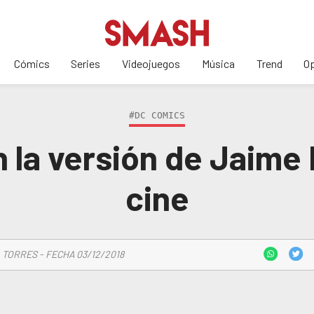
Cómics
Series
Videojuegos
Música
Trend
Op
#DC COMICS
 la versión de Jaime 
cine
 TORRES - FECHA 03/12/2018