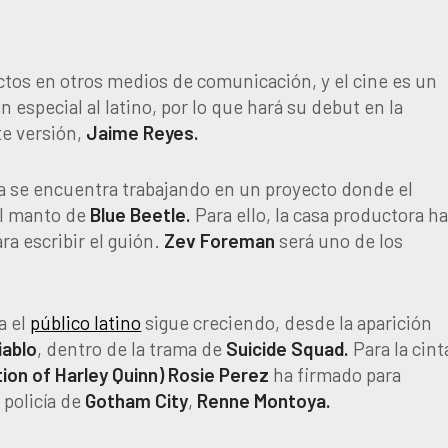
tos en otros medios de comunicación, y el cine es un
 especial al latino, por lo que hará su debut en la
te versión,
Jaime
Reyes.
a se encuentra trabajando en un proyecto donde el
el manto de
Blue
Beetle.
Para ello, la casa productora h
ra escribir el guión.
Zev
Foreman
será uno de los
a el
público latino
sigue creciendo, desde la aparición
iablo
, dentro de la trama de
Suicide
Squad.
Para la cint
ion of Harley Quinn)
Rosie
Perez
ha firmado para
 policía de
Gotham
City
,
Renne
Montoya.